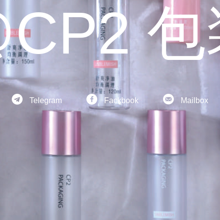
CP2 



Telegram
Fackbook
Mailbox