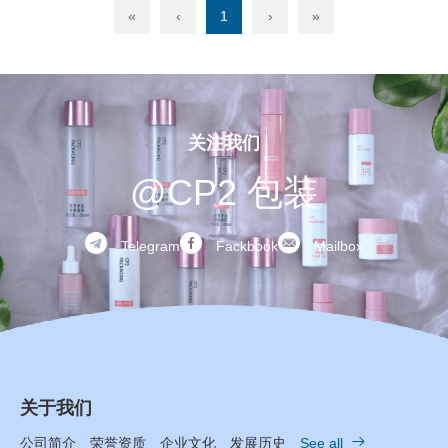
«
‹
1
›
»
关注我们
@CP2 包装



Telegram
Fackbook
Mailbox
关于我们

公司简介
荣誉资质
企业文化
发展历史
See all